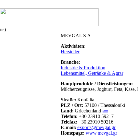
is)
MEVGAL S.A.
Aktivitäten:
Hersteller
Branche:
Industrie & Produktion
Lebensmittel, Getränke & Agrar
Hauptprodukte / Dienstleistungen:
Milcherzeugnisse, Joghurt, Feta, Käse, 
Straße:
Koufalia
PLZ / Ort:
57100 / Thessaloniki
Land:
Griechenland
Telefon:
+30 23910 59217
Telefax:
+30 23910 59216
E-mail:
exports@mevgal.gr
Homepage:
www.mevgal.gr