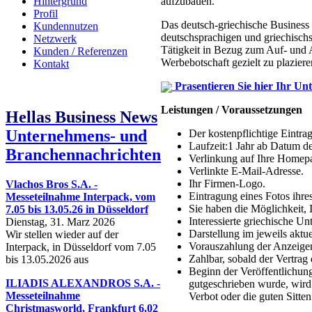
Hintergrund
aufzubauen.
Profil
Das deutsch-griechische Business 
Kundennutzen
deutschsprachigen und griechisch
Netzwerk
Tätigkeit in Bezug zum Auf- und 
Kunden / Referenzen
Werbebotschaft gezielt zu plaziere
Kontakt
Prasentieren Sie hier Ihr U
Leistungen / Voraussetzungen
Hellas Business News
Unternehmens- und
Der kostenpflichtige Eintra
Laufzeit:1 Jahr ab Datum de
Branchennachrichten
Verlinkung auf Ihre Homep
Verlinkte E-Mail-Adresse.
Ihr Firmen-Logo.
Vlachos Bros S.A. -
Eintragung eines Fotos ihre
Messeteilnahme Interpack, vom
Sie haben die Möglichkeit, 
7.05 bis 13.05.26 in Düsseldorf
Interessierte griechische U
Dienstag, 31. Marz 2026
Darstellung im jeweils aktue
Wir stellen wieder auf der
Vorauszahlung der Anzeige
Interpack, in Düsseldorf vom 7.05
Zahlbar, sobald der Vertra
bis 13.05.2026 aus
Beginn der Veröffentlichun
ILIADIS ALEXANDROS S.A. -
gutgeschrieben wurde, wird 
Messeteilnahme
Verbot oder die guten Sitte
Christmasworld, Frankfurt 6.02