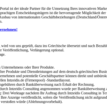
Portal ist der ideale Partner für die Umsetzung Ihres innovativen Ma
sprachigen Entscheidungsträgern ist die hervorragende Möglichkeit de
Ausbau von internationalen Geschäftsbeziehungen (Deutschland/Österre
n.
nternehmen!
g wird von uns geprüft, dazu ins Griechische übersetzt und nach Bezahl
r Veröffentlichung, Verlängerung optional.
age.
s Unternehmens oder Ihrer Produkte.
Ihre Produkte und Dienstleistungen auf dem deutsch-griechischen Busin
nternehmen und potentielle Geschäftspartner können direkt und unbüro
llen Intzeidis.de (Firmenpool) -Standardlayout.
ngebühren durch Banküberweisung nach Erhalt der Rechnung.
g durch Intzeidis Consulting angenommen wurde per Banküberweisung 
g: Drei Werktage nachdem Ihr Auftrag durch Intzeidis Consulting in
Ihre Anzeige veröffentlicht, sofern die Veröffentlichung nicht aufgrund
n verstoßen würde (Ablehnungsvorbehalt).