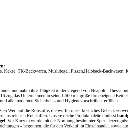
en:
cks, Kekse, TK-Backwaren, Müsliriegel, Pizzen,Halbback-Backwaren,
ndet und nahm ihre Tätigkeit in der Gegend von Neapoli - Thessaloni
2016 zog das Unternehmen in seine 1.500 m2 große firmeneigene Betri
 und alle modernen Sicherheits- und Hygienevorschriften erfüllen.
ßten Wert auf die Rohstoffe, die wir für unser köstliches Gebäck ver
en aus reinsten Rohstoffen. Unsere reiche Produktpalette umfasst
handg
gel
. Vor Kurzem wurde mit der Normung bestimmter Spezialerzeugnisse
richtungen – begonnen, die für den Verkauf im Einzelhandel, sowie au