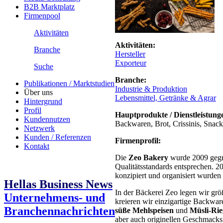
B2B Marktplatz
Firmenpool
Aktivitäten
Aktivitäten:
Branche
Hersteller
Exporteur
Suche
Branche:
Publikationen / Marktstudien
Industrie & Produktion
Über uns
Lebensmittel, Getränke & Agrar
Hintergrund
Profil
Hauptprodukte / Dienstleistung
Kundennutzen
Backwaren, Brot, Crissinis, Sna
Netzwerk
Kunden / Referenzen
Firmenprofil:
Kontakt
Die
Zeo Bakery
wurde 2009 gegrü
Qualitätsstandards entsprechen. 
konzipiert und organisiert wurden
Hellas Business News
In der Bäckerei Zeo legen wir grö
Unternehmens- und
kreieren wir einzigartige Backwar
Branchennachrichten
süße Mehlspeisen
und
Müsli-Rie
aber auch originellen Geschmacks