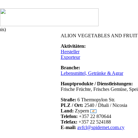
is)
ALION VEGETABLES AND FRUIT
Aktivitäten:
Hersteller
Exporteur
Branche:
Lebensmittel, Getränke & Agrar
Hauptprodukte / Dienstleistungen:
Frische Früchte, Frisches Gemüse, Spei
Straße:
6 Thermopylon Str.
PLZ / Ort:
2540 / Dhali / Nicosia
Land:
Zypern
Telefon:
+357 22 870644
Telefax:
+357 22 524188
E-mail:
avfcl@spidernet.com.cy