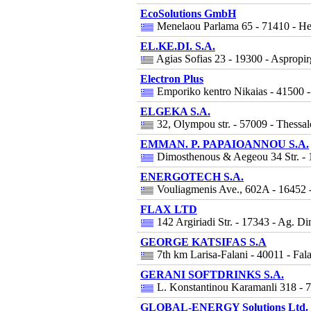
EcoSolutions GmbH
Menelaou Parlama 65 - 71410 - Her
EL.KE.DI. S.A.
Agias Sofias 23 - 19300 - Aspropirg
Electron Plus
Emporiko kentro Nikaias - 41500 -
ELGEKA S.A.
32, Olympou str. - 57009 - Thessal
EMMAN. P. PAPAIOANNOU S.A.
Dimosthenous & Aegeou 34 Str. - 1
ENERGOTECH S.A.
Vouliagmenis Ave., 602A - 16452 
FLAX LTD
142 Argiriadi Str. - 17343 - Ag. Di
GEORGE KATSIFAS S.A
7th km Larisa-Falani - 40011 - Fala
GERANI SOFTDRINKS S.A.
L. Konstantinou Karamanli 318 - 7
GLOBAL-ENERGY Solutions Ltd.