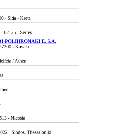
- Sitia - Kreta
- 62125 - Serres
I-POLIHRONAKI E. S.A.
 57200 - Kavala
elfeia / Athen
as
Athen
s
513 - Nicosia
7022 - Sindos, Thessaloniki