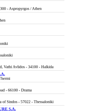
00 - Aspropyrgos / Athen
then
oniki
saloniki
, Vathi Avlidos - 34100 - Halkida
.A.
Thermi
oad - 66100 - Drama
a of Sindos - 57022 - Thessaloniki
RE S.A.