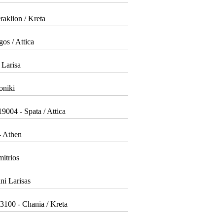
aklion / Kreta
os / Attica
 Larisa
oniki
9004 - Spata / Attica
- Athen
mitrios
ni Larisas
3100 - Chania / Kreta