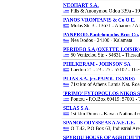
NEOHART S.A.
Filis & Anonymou Odou 339a - 193
PANOS VRONTANIS & Co O.E.
Molas Str. 3 - 13671 - Aharnes / A
PANPROD-Pantelopoulos Bros Co.
Nea Isodos - 24100 - Kalamata
PERIDEO S.A (OXETTE-LOISIR)
50 Venizelou Str. - 54631 - Thessal
PHILKERAM - JOHNSON SA
Laertou 21 - 23 - 25 - 55102 - Thes
PLIAS S.A. (ex-PAPOUTSANIS)
71st km of Athens-Lamia Nat. Road
'PRIMO' FYTOPOULOS NIKOS S
Pontou - P.O.Box 60419; 57001 - 
SELAS S.A.
1st klm Drama - Kavala National r
SPANOS ODYSSEAS A.V.E.T.E.
O.T.42, P.O.Box 63, Industrial Are
SPYROU HOUSE OF AGRICULTU