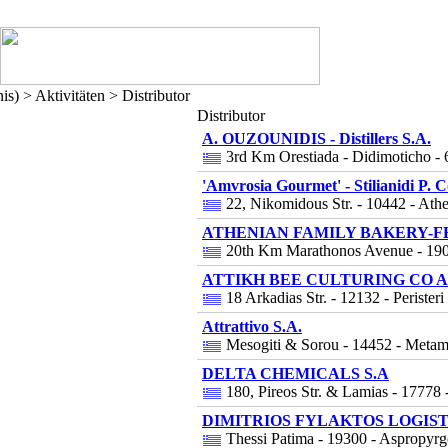
s) > Aktivitäten > Distributor
Distributor
A. OUZOUNIDIS - Distillers S.A.
3rd Km Orestiada - Didimoticho - 
'Amvrosia Gourmet' - Stilianidi P. C
22, Nikomidous Str. - 10442 - Ath
ATHENIAN FAMILY BAKERY-FE
20th Km Marathonos Avenue - 19009
ATTIKH BEE CULTURING CO A
18 Arkadias Str. - 12132 - Peristeri
Attrattivo S.A.
Mesogiti & Sorou - 14452 - Metamo
DELTA CHEMICALS S.A
180, Pireos Str. & Lamias - 17778 
DIMITRIOS FYLAKTOS LOGIST
Thessi Patima - 19300 - Aspropyrg