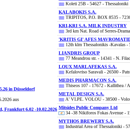
Koleti 25B - 54627 - Thessaloniki
KALABOKIS S.A.
TRIPITOS, P.O. BOX 8535 - 72300 
KRI-KRI S.A. MILK INDUSTRY
3rd km Nat. Road of Serres-Drama 
'KRITIS GI' AFES MAVROMATID
12th klm Thessalonikis -Kavalas -
LIANDRIS GROUP
77 Meandrou str. - 14341 - N. Filad
LOUX MARLAFEKAS S.A.
Kefalovriso Saravali - 26500 - Patr
MEDIS PHARMACON S.A.
Thiseos 107 - 17672 - Kallithea / 
5.26 in Düsseldorf
METAL DESIGN S.A.
A' VI.PE. VOLOU - 38500 - Volo
05.2026 aus
Mitsides Public Company Ltd
Frankfurt 6.02 -10.02.2026
34 -38 Nikiforos Fokas Avenue - 1
MYTHOS BREWERY S.A.
Industrial Area of Thessaloniki - 5