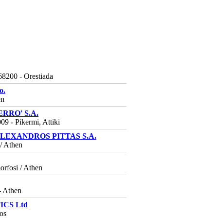
68200 - Orestiada
o.
en
RRO' S.A.
 - Pikermi, Attiki
LEXANDROS PITTAS S.A.
 / Athen
rfosi / Athen
- Athen
ICS Ltd
os