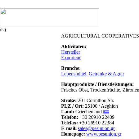
is)
AGRICULTURAL COOPERATIVES
Aktivitäten:
Hersteller
Exporteur
Branche:
Lebensmittel, Getränke & Agrar
Hauptprodukte / Dienstleistungen:
Frisches Obst, Trockenfrüchte, Zitrone
Straße:
201 Corinthou Str.
PLZ / Ort:
25100 / Aeghion
Land:
Griechenland
Telefon:
+30 26910 22409
Telefax:
+30 26910 22384
E-mail:
sales@pesunion.gr
Homepage:
www.pesunion.gr