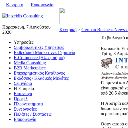
Κεντρική
Επικοινωνία
Παρασκευή, 7 Αυγούστου
Κεντρική
>
German Business News /
2026
Τα βιολογικά 
Υπηρεσίες
Συμβουλευτικές Υπηρεσίες
Εκτύπωση
Ema
Εκθεσιακό Μάρκετινγκ Γερμανία
Τρίτη, 3 Απρι
E-Commerce (Ηλ. εμπόριο)
Media Consulting
B2B Marketplace
Επιχειρηματικός Κατάλογος
Εκδόσεις / Κλαδικές Μελέτες
Γερμανοί και 
Σεμινάρια
είναι αρκετά χ
Η Εταιρεία
από 20,5 δισεκ
Εισαγωγή
Προφίλ
Η Αυστρία καλ
Πλεονεκτήματα
διαμορφώνοντα
Συνεργασίες
περίπτωση από 
Πελάτες / Συστάσεις
Επικοινωνία
Όσον αφορά στ