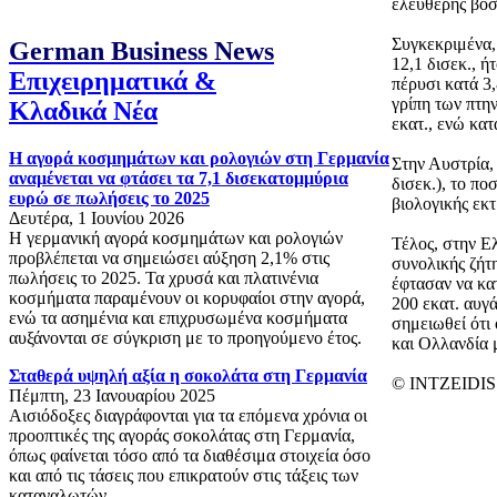
ελεύθερης βοσκ
Συγκεκριμένα,
German Business News
12,1 δισεκ., ή
Επιχειρηματικά &
πέρυσι κατά 3
γρίπη των πτη
Κλαδικά Νέα
εκατ., ενώ κατ
Η αγορά κοσμημάτων και ρολογιών στη Γερμανία
Στην Αυστρία,
αναμένεται να φτάσει τα 7,1 δισεκατομμύρια
δισεκ.), το π
ευρώ σε πωλήσεις το 2025
βιολογικής εκ
Δευτέρα, 1 Ιουνίου 2026
Η γερμανική αγορά κοσμημάτων και ρολογιών
Τέλος, στην Ε
προβλέπεται να σημειώσει αύξηση 2,1% στις
συνολικής ζήτ
πωλήσεις το 2025. Τα χρυσά και πλατινένια
έφτασαν να κα
κοσμήματα παραμένουν οι κορυφαίοι στην αγορά,
200 εκατ. αυγά
ενώ τα ασημένια και επιχρυσωμένα κοσμήματα
σημειωθεί ότι
αυξάνονται σε σύγκριση με το προηγούμενο έτος.
και Ολλανδία 
Σταθερά υψηλή αξία η σοκολάτα στη Γερμανία
© INTZEIDIS 
Πέμπτη, 23 Ιανουαρίου 2025
Αισιόδοξες διαγράφονται για τα επόμενα χρόνια οι
προοπτικές της αγοράς σοκολάτας στη Γερμανία,
όπως φαίνεται τόσο από τα διαθέσιμα στοιχεία όσο
και από τις τάσεις που επικρατούν στις τάξεις των
καταναλωτών.