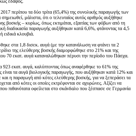
ρκώς έδαφος.
2017 περίπου τα δύο τρίτα (65,4%) της συνολικής παραγωγής των
να σημειωθεί, μάλιστα, ότι ο τελευταίος αυτός αριθμός αυξήθηκε
ης βοσκής – κυρίως, όπως εκτιμάται, εξαιτίας των φόβων από τη
γική διαδικασία παραγωγής αυξήθηκαν κατά 6,6%, φτάνοντας τα 4,5
ή ειδικά κλουβιά.
θηκε στα 1,8 δισεκ. αυγά (με την κατανάλωση να φτάνει τα 2
ερίδιο της ελεύθερης βοσκής διαμορφώθηκε στο 21% και της
άπου 70 εκατ. αυγά καταναλώθηκαν πέρυσι την περίοδο του Πάσχα.
α 923 εκατ. αυγά, καλύπτοντας όπως αναφέρθηκε το 61% της
ς είναι τα αυγά βιολογικής παραγωγής, που αυξήθηκαν κατά 12% και
και η παραγωγή από κότες ελεύθερης βοσκής, για να ξεπεράσει τα
εται από κότες οι οποίες εκτρέφονται σε αχυρώνες. Αξίζει να
ι που πιθανότατα οφείλεται στο σκάνδαλο που ξέσπασε σε Γερμανία