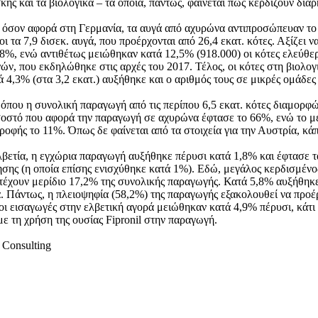
ής και τα βιολογικά – τα οποία, πάντως, φαίνεται πως κερδίζουν δια
 όσον αφορά στη Γερμανία, τα αυγά από αχυρώνα αντιπροσώπευαν το 
τοι τα 7,9 δισεκ. αυγά, που προέρχονται από 26,4 εκατ. κότες. Αξίζει 
,8%, ενώ αντιθέτως μειώθηκαν κατά 12,5% (918.000) οι κότες ελεύθερ
νών, που εκδηλώθηκε στις αρχές του 2017. Τέλος, οι κότες στη βιολο
ά 4,3% (στα 3,2 εκατ.) αυξήθηκε και ο αριθμός τους σε μικρές ομάδες 
 όπου η συνολική παραγωγή από τις περίπου 6,5 εκατ. κότες διαμορφώ
οσοστό που αφορά την παραγωγή σε αχυρώνα έφτασε το 66%, ενώ το μ
τροφής το 11%. Όπως δε φαίνεται από τα στοιχεία για την Αυστρία, κ
λβετία, η εγχώρια παραγωγή αυξήθηκε πέρυσι κατά 1,8% και έφτασε τ
ησης (η οποία επίσης ενισχύθηκε κατά 1%). Εδώ, μεγάλος κερδισμένο
τέχουν μερίδιο 17,2% της συνολικής παραγωγής. Κατά 5,8% αυξήθηκε 
. Πάντως, η πλειοψηφία (58,2%) της παραγωγής εξακολουθεί να προέρχ
 οι εισαγωγές στην ελβετική αγορά μειώθηκαν κατά 4,9% πέρυσι, κάτ
με τη χρήση της ουσίας Fipronil στην παραγωγή.
Consulting