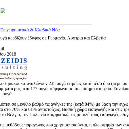
 Επιχειρηματικά & Κλαδικά Νέα
αυγά κερδίζουν έδαφος σε Γερμανία, Αυστρία και Ελβετία
il
λίου 2018
Αυστριακοί καταναλώνουν 235 αυγά ετησίως κατά μέσο όρο (περίπου 14
αμηλότερος, στα 177 αυγά, σύμφωνα με τα επίσημα στοιχεία. Συνολικά
. αυγά.
ύπτει σε μεγάλο βαθμό τις ανάγκες της (κατά 84%) με βάση την εγχώ
ι στο 70% και 61% αντιστοίχως. Βασική χώρα εισαγωγής και στις τρε
το Βέλγιο, την Πολωνία και, φυσικά, τις μεταξύ τους εισαγωγές-εξαγ
ις μεθόδους παραγωγής που χρησιμοποιούνται, η πλειοψηφία των αυ